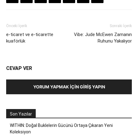
Önceki İçerik
Sonraki İçerik
e-ticaret ve e-ticarette
Vibe: Jude McEwen Zamanın
kuaförlük
Ruhunu Yakalıyor
CEVAP VER
YORUM YAPMAK İÇIN GIRIŞ YAPIN
Son Yazılar
WITHIN: Doğal Buklelerin Gücünü Ortaya Çıkaran Yeni
Koleksiyon