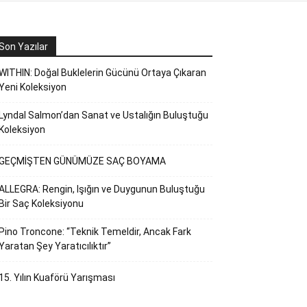
Son Yazılar
WITHIN: Doğal Buklelerin Gücünü Ortaya Çıkaran
Yeni Koleksiyon
Lyndal Salmon’dan Sanat ve Ustalığın Buluştuğu
Koleksiyon
GEÇMİŞTEN GÜNÜMÜZE SAÇ BOYAMA
ALLEGRA: Rengin, Işığın ve Duygunun Buluştuğu
Bir Saç Koleksiyonu
Pino Troncone: “Teknik Temeldir, Ancak Fark
Yaratan Şey Yaratıcılıktır”
15. Yılın Kuaförü Yarışması