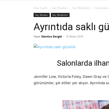
Ana Sayfa
Saç Modası
Saç Modelleri
Ayrıntıda s
Saç Modası
Saç Modelleri
Ayrıntıda saklı gü
Yazar
Estetica Dergisi
-
16 Nisan 2019
Salonlarda ilham
Jennifer Low, Victoria Foley, Dawn Gray ve 
görünümler, şık stiller yer alıyor. Ayrıntıda 