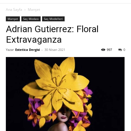
Ana Sayfa
Manşet
Manşet
Saç Modası
Saç Modelleri
Adrian Gutierrez: Floral
Extravaganza
Yazar
Estetica Dergisi
-
30 Nisan 2021
997
0