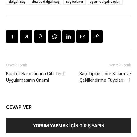
dalgalı saç
düz ve dalgalı saç
saç bakımı
uçları dalgalı saçlar
Önceki İçerik
Sonraki İçerik
Kuaför Salonlarında Cilt Testi
Saç Tipine Göre Kesim ve
Uygulamasının Önemi
Şekillendirme Tüyoları – 1
CEVAP VER
YORUM YAPMAK İÇIN GIRIŞ YAPIN