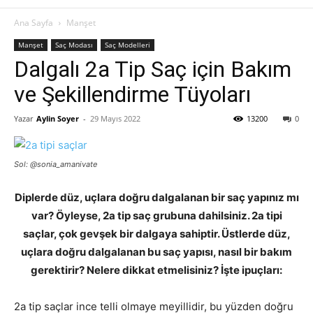
Ana Sayfa
Manşet
Manşet
Saç Modası
Saç Modelleri
Dalgalı 2a Tip Saç için Bakım
ve Şekillendirme Tüyoları
Yazar
Aylin Soyer
-
29 Mayıs 2022
13200
0
Sol: @sonia_amanivate
Diplerde düz, uçlara doğru dalgalanan bir saç yapınız mı
var? Öyleyse, 2a tip saç grubuna dahilsiniz. 2a tipi
saçlar, çok gevşek bir dalgaya sahiptir. Üstlerde düz,
uçlara doğru dalgalanan bu saç yapısı, nasıl bir bakım
gerektirir? Nelere dikkat etmelisiniz? İşte ipuçları:
2a tip saçlar ince telli olmaye meyillidir, bu yüzden doğru