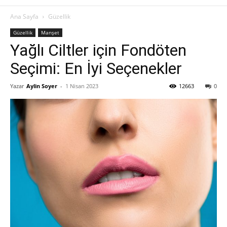
Ana Sayfa
Güzellik
Güzellik
Manşet
Yağlı Ciltler için Fondöten
Seçimi: En İyi Seçenekler
Yazar
Aylin Soyer
-
1 Nisan 2023
12663
0