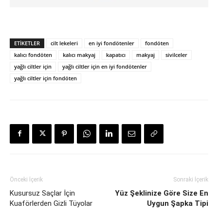
Yağlı ciltler için fondöten seçimi en zorlu işlerden biridir. Yüzünüz zaten yağlandığı ve parlak göründüğü için, T bölgenize parlaklığı artıracak ekstra bir şey sürmekten kaçınmalısınız.
ETIKETLER
cilt lekeleri
en iyi fondötenler
fondöten
kalıcı fondöten
kalıcı makyaj
kapatıcı
makyaj
sivilceler
yağlı ciltler için
yağlı ciltler için en iyi fondötenler
yağlı ciltler için fondöten
Önceki İçerik
Sonraki İçerik
Kusursuz Saçlar İçin
Yüz Şeklinize Göre Size En
Kuaförlerden Gizli Tüyolar
Uygun Şapka Tipi