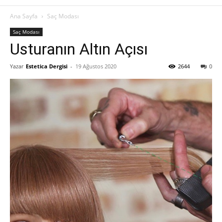
Ana Sayfa
Saç Modası
Saç Modası
Usturanın Altın Açısı
Yazar
Estetica Dergisi
-
19 Ağustos 2020
2644
0