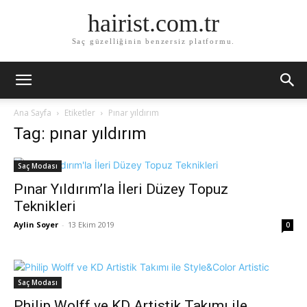
hairist.com.tr
Saç güzelliğinin benzersiz platformu.
Ana Sayfa
Etiketler
Pınar yıldırım
Tag: pınar yıldırım
Saç Modası
Pınar Yıldırım’la İleri Düzey Topuz
Teknikleri
Aylin Soyer
-
13 Ekim 2019
0
Saç Modası
Philip Wolff ve KD Artistik Takımı ile