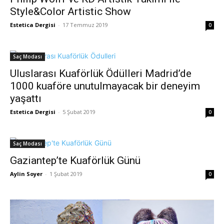
Style&Color Artistic Show
Estetica Dergisi
-
17 Temmuz 2019
0
Saç Modası
Uluslarası Kuaförlük Ödülleri Madrid’de
1000 kuaföre unutulmayacak bir deneyim
yaşattı
Estetica Dergisi
-
5 Şubat 2019
0
Saç Modası
Gaziantep’te Kuaförlük Günü
Aylin Soyer
-
1 Şubat 2019
0