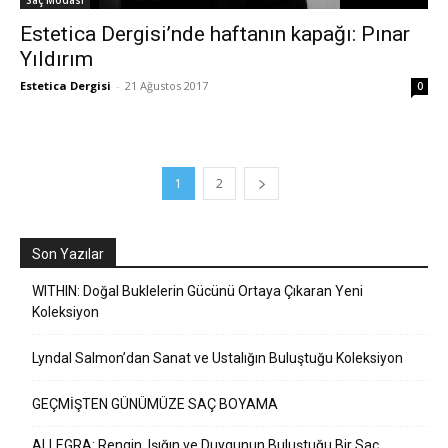
Saç Modası
Estetica Dergisi’nde haftanın kapağı: Pınar
Yıldırım
Estetica Dergisi
-
21 Ağustos 2017
0
1
2
Son Yazılar
WITHIN: Doğal Buklelerin Gücünü Ortaya Çıkaran Yeni
Koleksiyon
Lyndal Salmon’dan Sanat ve Ustalığın Buluştuğu Koleksiyon
GEÇMİŞTEN GÜNÜMÜZE SAÇ BOYAMA
ALLEGRA: Rengin, Işığın ve Duygunun Buluştuğu Bir Saç