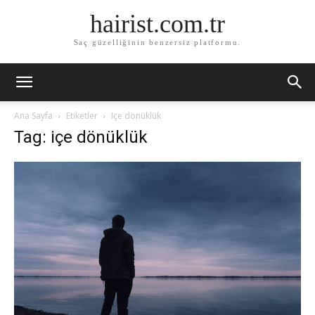
hairist.com.tr
Saç güzelliğinin benzersiz platformu.
Ana Sayfa
Etiketler
Içe dönüklük
Tag: içe dönüklük