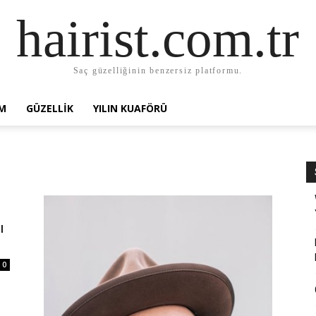
hairist.com.tr
Saç güzelliğinin benzersiz platformu.
AM
GÜZELLIK
YILIN KUAFÖRÜ
ı
0