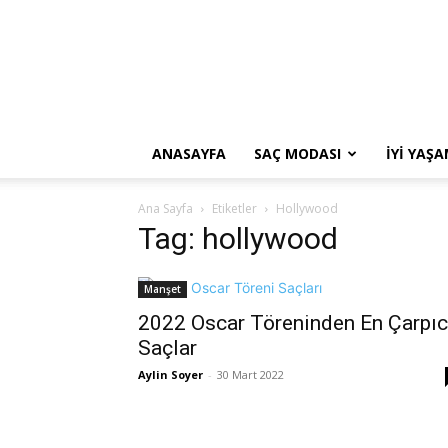
ANASAYFA
SAÇ MODASI
İYI YAŞ
Ana Sayfa
Etiketler
Hollywood
Tag: hollywood
Manşet
2022 Oscar Töreninden En Çarpıc
Saçlar
Aylin Soyer
-
30 Mart 2022