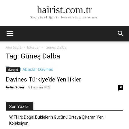
hairist.com.tr
Saç güzelliğinin benzersiz platformu.
Ana Sayfa
Etiketler
Güneş Dalba
Tag: Güneş Dalba
Manşet
Davines Türkiye’de Yenilikler
Aylin Soyer
-
8 Haziran 2022
0
Son Yazılar
WITHIN: Doğal Buklelerin Gücünü Ortaya Çıkaran Yeni
Koleksiyon