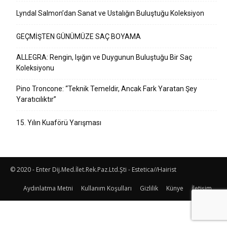
Lyndal Salmon’dan Sanat ve Ustalığın Buluştuğu Koleksiyon
GEÇMİŞTEN GÜNÜMÜZE SAÇ BOYAMA
ALLEGRA: Rengin, Işığın ve Duygunun Buluştuğu Bir Saç
Koleksiyonu
Pino Troncone: “Teknik Temeldir, Ancak Fark Yaratan Şey
Yaratıcılıktır”
15. Yılın Kuaförü Yarışması
© 2020 - Enter Dij.Med.İlet.Rek.Paz.Ltd.Şti - Estetica//Hairist
Aydınlatma Metni
Kullanım Koşulları
Gizlilik
Künye
İletişim