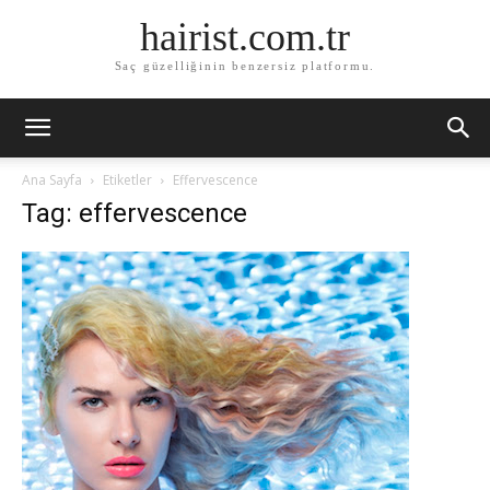
hairist.com.tr
Saç güzelliğinin benzersiz platformu.
Ana Sayfa
Etiketler
Effervescence
Tag: effervescence