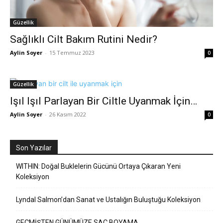
Güzellik
Sağlıklı Cilt Bakım Rutini Nedir?
Aylin Soyer
-
15 Temmuz 2023
0
Güzellik
Işıl Işıl Parlayan Bir Ciltle Uyanmak İçin…
Aylin Soyer
-
26 Kasım 2022
0
Son Yazılar
WITHIN: Doğal Buklelerin Gücünü Ortaya Çıkaran Yeni
Koleksiyon
Lyndal Salmon’dan Sanat ve Ustalığın Buluştuğu Koleksiyon
GEÇMİŞTEN GÜNÜMÜZE SAÇ BOYAMA