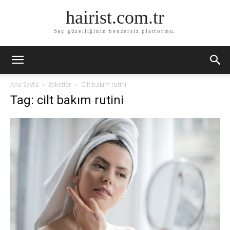
hairist.com.tr
Saç güzelliğinin benzersiz platformu.
Ana Sayfa
Etiketler
Cilt bakım rutini
Tag: cilt bakım rutini