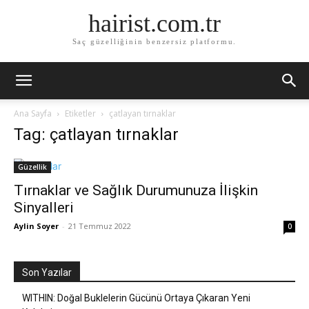
hairist.com.tr
Saç güzelliğinin benzersiz platformu.
Ana Sayfa
Etiketler
çatlayan tırnaklar
Tag: çatlayan tırnaklar
Güzellik
Tırnaklar ve Sağlık Durumunuza İlişkin
Sinyalleri
Aylin Soyer
-
21 Temmuz 2022
0
Son Yazılar
WITHIN: Doğal Buklelerin Gücünü Ortaya Çıkaran Yeni