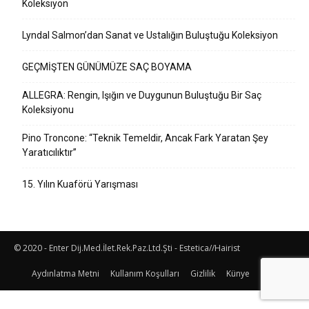
Koleksiyon
Lyndal Salmon’dan Sanat ve Ustalığın Buluştuğu Koleksiyon
GEÇMİŞTEN GÜNÜMÜZE SAÇ BOYAMA
ALLEGRA: Rengin, Işığın ve Duygunun Buluştuğu Bir Saç
Koleksiyonu
Pino Troncone: “Teknik Temeldir, Ancak Fark Yaratan Şey
Yaratıcılıktır”
15. Yılın Kuaförü Yarışması
© 2020 - Enter Dij.Med.İlet.Rek.Paz.Ltd.Şti - Estetica//Hairist
Aydınlatma Metni
Kullanım Koşulları
Gizlilik
Künye
İletişim