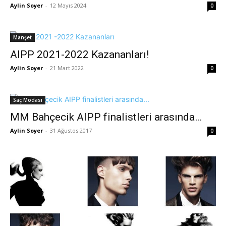
Aylin Soyer
-
12 Mayıs 2024
0
Manşet
AIPP 2021-2022 Kazananları!
Aylin Soyer
-
21 Mart 2022
0
Saç Modası
MM Bahçecik AIPP finalistleri arasında…
Aylin Soyer
-
31 Ağustos 2017
0