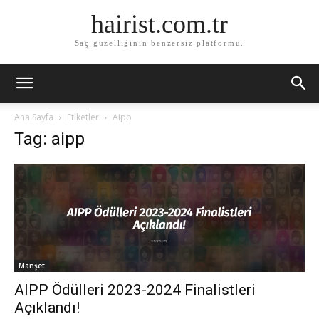
hairist.com.tr
Saç güzelliğinin benzersiz platformu.
Ana Sayfa
Etiketler
Aipp
Tag: aipp
Manşet
AIPP Ödülleri 2023-2024 Finalistleri
Açıklandı!