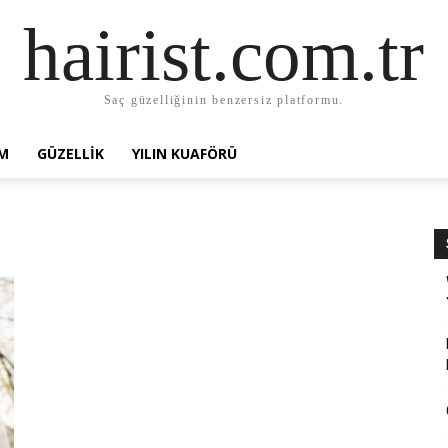
hairist.com.tr
Saç güzelliğinin benzersiz platformu.
AM
GÜZELLIK
YILIN KUAFÖRÜ