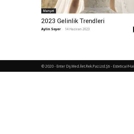
Manşet
2023 Gelinlik Trendleri
Aylin Soyer
-
14 Haziran 2023
© 2020 - Enter Dij.Med.İlet.Rek.Paz.Ltd.Şti - Estetica//Hai