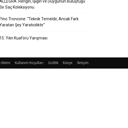
ALLEGRA: Rengin, Işığın ve Duygunun Buluştuğu
Bir Saç Koleksiyonu
Pino Troncone: “Teknik Temeldir, Ancak Fark
Yaratan Şey Yaratıcılıktır”
15. Yılın Kuaförü Yarışması
 Metni
Kullanım Koşulları
Gizlilik
Künye
İletişim