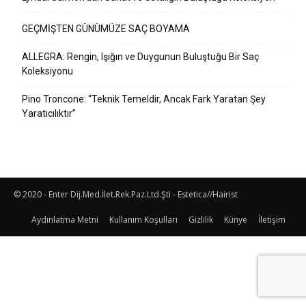
GEÇMİŞTEN GÜNÜMÜZE SAÇ BOYAMA
ALLEGRA: Rengin, Işığın ve Duygunun Buluştuğu Bir Saç
Koleksiyonu
Pino Troncone: “Teknik Temeldir, Ancak Fark Yaratan Şey
Yaratıcılıktır”
© 2020 - Enter Dij.Med.İlet.Rek.Paz.Ltd.Şti - Estetica//Hairist
Aydınlatma Metni
Kullanım Koşulları
Gizlilik
Künye
İletişim