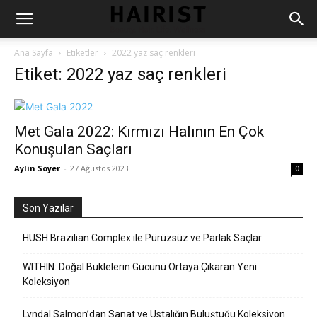
Ana Sayfa
Etiketler
2022 yaz saç renkleri
Etiket: 2022 yaz saç renkleri
Met Gala 2022: Kırmızı Halının En Çok
Konuşulan Saçları
Aylin Soyer
-
27 Ağustos 2023
0
Son Yazılar
HUSH Brazilian Complex ile Pürüzsüz ve Parlak Saçlar
WITHIN: Doğal Buklelerin Gücünü Ortaya Çıkaran Yeni
Koleksiyon
Lyndal Salmon’dan Sanat ve Ustalığın Buluştuğu Koleksiyon