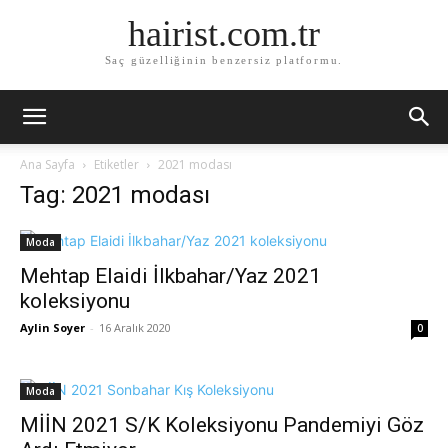
hairist.com.tr
Saç güzelliğinin benzersiz platformu.
Ana Sayfa
Etiketler
2021 modası
Tag: 2021 modası
Moda
Mehtap Elaidi İlkbahar/Yaz 2021
koleksiyonu
Aylin Soyer
-
16 Aralık 2020
0
Moda
MİİN 2021 S/K Koleksiyonu Pandemiyi Göz