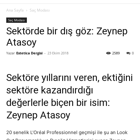
Ana Sayfa
Saç Modası
Saç Modası
Sektörde bir dış göz: Zeynep
Atasoy
Yazar
Estetica Dergisi
-
23 Ekim 2018
2589
0
Sektöre yıllarını veren, ektiğini
sektöre kazandırdığı
değerlerle biçen bir isim:
Zeynep Atasoy
20 senelik L’Oréal Professionnel geçmişi ile şu an Look