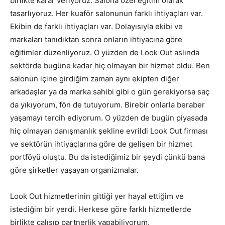
birlikte karar veriyoruz. Salona özel eğitim olarak
tasarlıyoruz. Her kuaför salonunun farklı ihtiyaçları var.
Ekibin de farklı ihtiyaçları var. Dolayısıyla ekibi ve
markaları tanıdıktan sonra onların ihtiyacına göre
eğitimler düzenliyoruz. O yüzden de Look Out aslında
sektörde bugüne kadar hiç olmayan bir hizmet oldu. Ben
salonun içine girdiğim zaman aynı ekipten diğer
arkadaşlar ya da marka sahibi gibi o gün gerekiyorsa saç
da yıkıyorum, fön de tutuyorum. Birebir onlarla beraber
yaşamayı tercih ediyorum. O yüzden de bugün piyasada
hiç olmayan danışmanlık şekline evrildi Look Out firması
ve sektörün ihtiyaçlarına göre de gelişen bir hizmet
portföyü oluştu. Bu da istediğimiz bir şeydi çünkü bana
göre şirketler yaşayan organizmalar.
Look Out hizmetlerinin gittiği yer hayal ettiğim ve
istediğim bir yerdi. Herkese göre farklı hizmetlerde
birlikte çalışıp partnerlik yapabiliyorum.