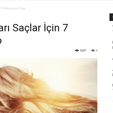
 7 Profesyonel Tüyo
rı Saçlar İçin 7
o
3297
0