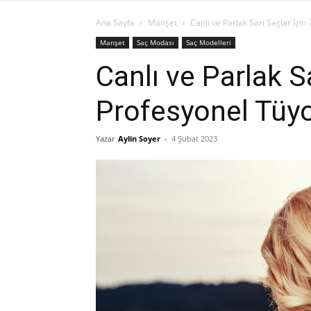
Ana Sayfa
Manşet
Canlı ve Parlak Sarı Saçlar İçin
Manşet
Saç Modası
Saç Modelleri
Canlı ve Parlak Sa
Profesyonel Tüy
Yazar
Aylin Soyer
-
4 Şubat 2023