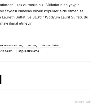
lardan uzak durmalısınız. Sülfatların en yaygın
hiçbir faydası olmayan büyük köpükler elde etmenize
Laureth Sülfat) ve SLS’dir (Sodyum Lauril Sülfat). Bu
umayı ihmal etmeyin.
ak ve canlı sarı saç
sarı saç
sarı saç bakımı
ların bakımı
soğuk durulama
Sonraki İçerik