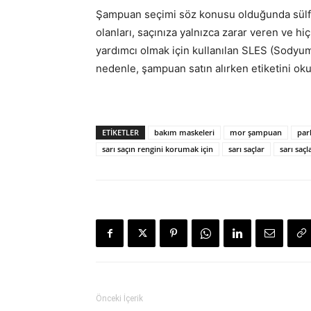
Şampuan seçimi söz konusu olduğunda sülfat
olanları, saçınıza yalnızca zarar veren ve 
yardımcı olmak için kullanılan SLES (Sodyum 
nedenle, şampuan satın alırken etiketini ok
sarı saçlar, sarı saçlar
ETIKETLER
bakım maskeleri
mor şampuan
parl
sarı saçın rengini korumak için
sarı saçlar
sarı saç
Önceki İçerik