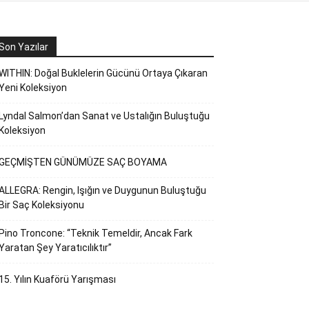
Son Yazılar
WITHIN: Doğal Buklelerin Gücünü Ortaya Çıkaran
Yeni Koleksiyon
Lyndal Salmon’dan Sanat ve Ustalığın Buluştuğu
Koleksiyon
GEÇMİŞTEN GÜNÜMÜZE SAÇ BOYAMA
ALLEGRA: Rengin, Işığın ve Duygunun Buluştuğu
Bir Saç Koleksiyonu
Pino Troncone: “Teknik Temeldir, Ancak Fark
Yaratan Şey Yaratıcılıktır”
15. Yılın Kuaförü Yarışması