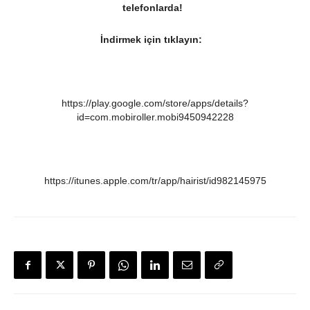
telefonlarda!
İndirmek için tıklayın:
https://play.google.com/store/apps/details?
id=com.mobiroller.mobi9450942228
https://itunes.apple.com/tr/app/hairist/id982145975