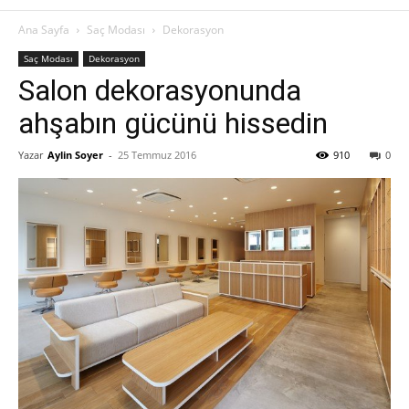
Ana Sayfa
Saç Modası
Dekorasyon
Saç Modası
Dekorasyon
Salon dekorasyonunda
ahşabın gücünü hissedin
Yazar
Aylin Soyer
-
25 Temmuz 2016
910
0