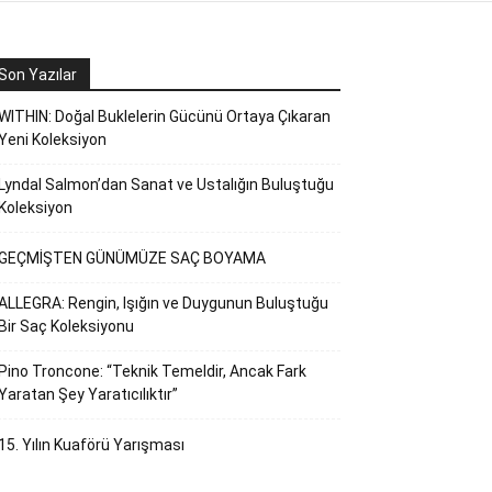
Son Yazılar
WITHIN: Doğal Buklelerin Gücünü Ortaya Çıkaran
Yeni Koleksiyon
Lyndal Salmon’dan Sanat ve Ustalığın Buluştuğu
Koleksiyon
GEÇMİŞTEN GÜNÜMÜZE SAÇ BOYAMA
ALLEGRA: Rengin, Işığın ve Duygunun Buluştuğu
Bir Saç Koleksiyonu
Pino Troncone: “Teknik Temeldir, Ancak Fark
Yaratan Şey Yaratıcılıktır”
15. Yılın Kuaförü Yarışması