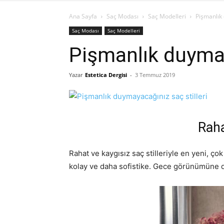
Ana Sayfa
Saç Modası
Saç Modelleri
Pişmanlık 
Saç Modası
Saç Modelleri
Pişmanlık duymay
Yazar
Estetica Dergisi
-
3 Temmuz 2019
Raha
Rahat ve kaygısız saç stilleriyle en yeni, ç
kolay ve daha sofistike. Gece görünümüne de