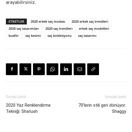
arayabilirsiniz.
ETIKETLER
2020 erkek saç modası
2020 erkek saç trendleri
2020 saç tasarımları
2020 saç trendleri
erkek saç modelleri
kuaför
saç kesimi
saç koleksiyonu
saç tasarımı
Önceki İçerik
Sonraki İçerik
2020 Yaz Renklendirme
70’lerin stili geri dönüyor:
Tekniği: Shatush
Shaggy