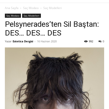
Ana Sayfa
Saç Modası
Saç Modelleri
Saç Modası
Saç Modelleri
Pelsynerades’ten Sil Baştan:
DES… DES… DES
Yazar
Estetica Dergisi
-
16 Haziran 2020
992
0