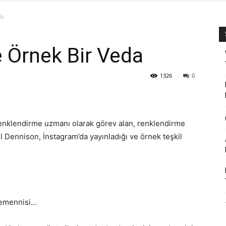
da
 Örnek Bir Veda
1326
0
 renklendirme uzmanı olarak görev alan, renklendirme
l Dennison, İnstagram’da yayınladığı ve örnek teşkil
 temennisi…