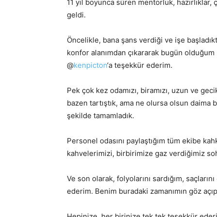
11 yıl boyunca süren mentorluk, hazırlıklar,
geldi.
Öncelikle, bana şans verdiği ve işe başladık
konfor alanımdan çıkararak bugün olduğum
@
kenpicton
‘a teşekkür ederim.
Pek çok kez odamızı, biramızı, uzun ve gecikm
bazen tartıştık, ama ne olursa olsun daima bek
şekilde tamamladık.
Personel odasını paylaştığım tüm ekibe kah
kahvelerimizi, birbirimize gaz verdiğimiz so
Ve son olarak, folyolarını sardığım, saçları
ederim. Benim buradaki zamanımın göz açıp
Hepinize, her birinize tek tek teşekkür eder