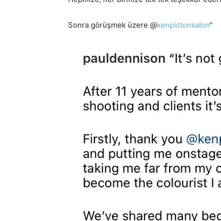
Sonra görüşmek üzere @
kenpictonsalon
“