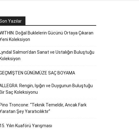
Son Yazılar
WITHIN: Doğal Buklelerin Gücünü Ortaya Çıkaran
Yeni Koleksiyon
Lyndal Salmon’dan Sanat ve Ustalığın Buluştuğu
Koleksiyon
GEÇMİŞTEN GÜNÜMÜZE SAÇ BOYAMA
ALLEGRA: Rengin, Işığın ve Duygunun Buluştuğu
Bir Saç Koleksiyonu
Pino Troncone: “Teknik Temeldir, Ancak Fark
Yaratan Şey Yaratıcılıktır”
15. Yılın Kuaförü Yarışması