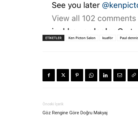
ETIKETLER
Ken Picton Salon
kuaför
Paul denni
Önceki İçerik
Göz Rengine Göre Doğru Makyaj