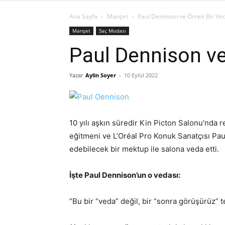
Ana Sayfa
Manşet
Paul Dennison ve Örnek Bir Ve
Manşet
Saç Modası
Paul Dennison ve
Yazar
Aylin Soyer
-
10 Eylül 2022
10 yılı aşkın süredir Kin Picton Salonu’nda
eğitmeni ve L’Oréal Pro Konuk Sanatçısı Pau
edebilecek bir mektup ile salona veda etti.
İşte Paul Dennison’un o vedası:
“Bu bir “veda” değil, bir “sonra görüşürüz”