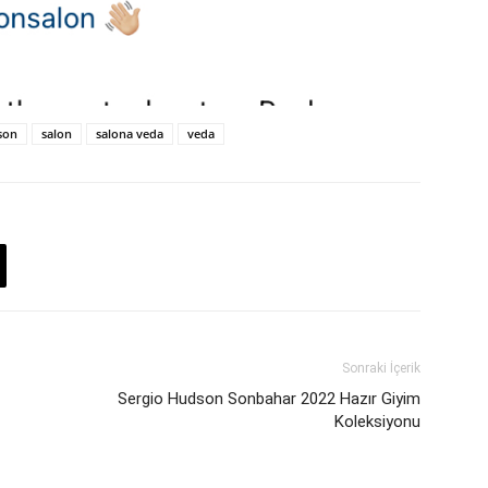
son
salon
salona veda
veda
Sonraki İçerik
Sergio Hudson Sonbahar 2022 Hazır Giyim
Koleksiyonu