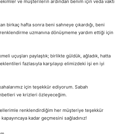
 çekimler ve müşterilerin ardından benim için veda vakti
tan birkaç hafta sonra beni sahneye çıkardığı, beni
 renklendirme uzmanına dönüşmeme yardım ettiği için
eli uçuşları paylaştık; birlikte güldük, ağladık, hatta
lentileri fazlasıyla karşılayıp elimizdeki işi en iyi
kahalarımız için teşekkür ediyorum. Sabah
hbetleri ve krizleri özleyeceğim.
nı ellerimle renklendirdiğim her müşteriye teşekkür
 kapayıncaya kadar geçmesini sağladınız!
im.