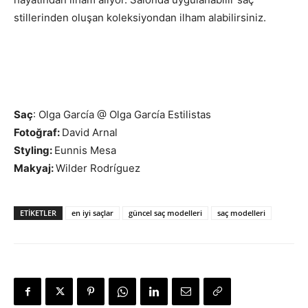
stillerinden oluşan koleksiyondan ilham alabilirsiniz.
Saç
: Olga García @ Olga García Estilistas
Fotoğraf:
David Arnal
Styling:
Eunnis Mesa
Makyaj:
Wilder Rodríguez
ETIKETLER
en iyi saçlar
güncel saç modelleri
saç modelleri