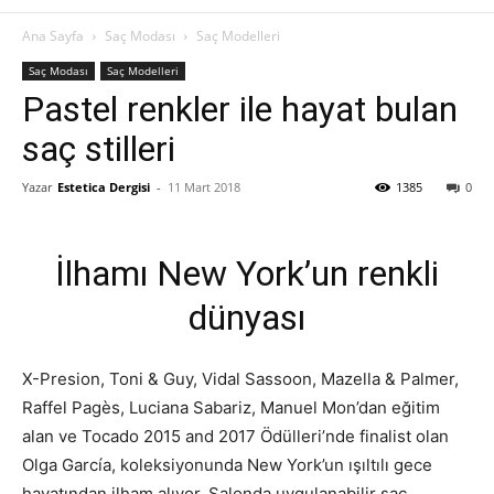
Ana Sayfa
Saç Modası
Saç Modelleri
Saç Modası
Saç Modelleri
Pastel renkler ile hayat bulan
saç stilleri
Yazar
Estetica Dergisi
-
11 Mart 2018
1385
0
İlhamı New York’un renkli
dünyası
X-Presion, Toni & Guy, Vidal Sassoon, Mazella & Palmer,
Raffel Pagès, Luciana Sabariz, Manuel Mon’dan eğitim
alan ve Tocado 2015 and 2017 Ödülleri’nde finalist olan
Olga García, koleksiyonunda New York’un ışıltılı gece
hayatından ilham alıyor. Salonda uygulanabilir saç