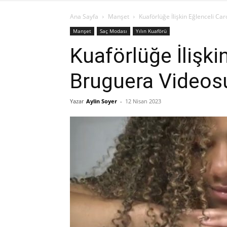
Ana Sayfa
Manşet
Kuaförlüğe İlişkin Eğlenceli Ca
Manşet
Saç Modası
Yılın Kuaförü
Kuaförlüğe İlişki
Bruguera Videos
Yazar
Aylin Soyer
-
12 Nisan 2023