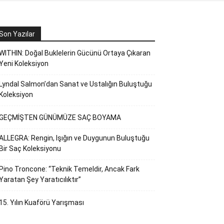
Son Yazılar
WITHIN: Doğal Buklelerin Gücünü Ortaya Çıkaran
Yeni Koleksiyon
Lyndal Salmon’dan Sanat ve Ustalığın Buluştuğu
Koleksiyon
GEÇMİŞTEN GÜNÜMÜZE SAÇ BOYAMA
ALLEGRA: Rengin, Işığın ve Duygunun Buluştuğu
Bir Saç Koleksiyonu
Pino Troncone: “Teknik Temeldir, Ancak Fark
Yaratan Şey Yaratıcılıktır”
15. Yılın Kuaförü Yarışması