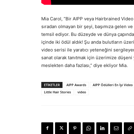
Mia Carol, ”Bir AIPP veya Hairbrained Video
sıradan olmayan bir şeyi, başımıza gelen v
temsil ediyor. Bu düzeyde ve dünya çapında 
içinde iki ödül aldık! Şu anda bulutların üzer
video serisi ile yaratıcı yeteneğini sergile
sanat olarak tanıtmak için üzerimize düşeni
meslekten daha fazlası,” diye ekliyor Mia.
ETIKETLER
AIPP Awards
AIPP Ödülleri En İyi Video
Little Hair Stories
video