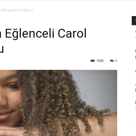
rol Bruguera Videosu
n Eğlenceli Carol
u
1545
0