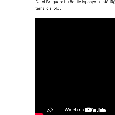
Carol Bruguera bu ödülle İspanyol kuaförlüğ
temsilcisi oldu.