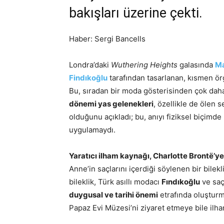
bakışları üzerine çekti.
Haber: Sergi Bancells
Londra’daki
Wuthering Heights
galasında
Ma
Findıkoğlu
tarafından tasarlanan, kısmen örg
Bu, sıradan bir moda gösterisinden çok daha
dönemi yas gelenekleri
, özellikle de ölen
olduğunu açıkladı; bu, anıyı fiziksel biçim
uygulamaydı.
Yaratıcı ilham kaynağı, Charlotte Brontë’ye
Anne’in saçlarını içerdiği söylenen bir bilek
bileklik, Türk asıllı modacı
Fındıkoğlu
ve saç 
duygusal ve tarihi önemi
etrafında oluşturm
Papaz Evi Müzesi’ni ziyaret etmeye bile ilha