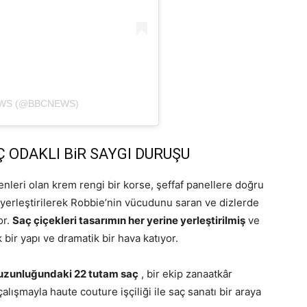
EWS (@BBCNEWS)
AÇ ODAKLI BiR SAYGI DURUŞU
nleri olan krem ​​rengi bir korse, şeffaf panellere doğru
r yerleştirilerek Robbie’nin vücudunu saran ve dizlerde
or.
Saç çiçekleri tasarımın her yerine yerleştirilmiş
ve
bir yapı ve dramatik bir hava katıyor.
uzunluğundaki 22 tutam saç
, bir ekip zanaatkâr
çalışmayla haute couture işçiliği ile saç sanatı bir araya