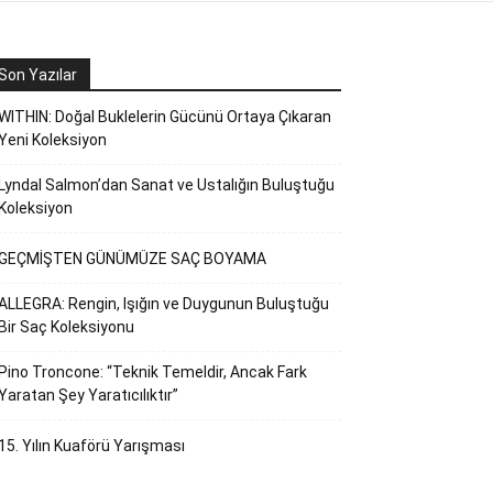
Son Yazılar
WITHIN: Doğal Buklelerin Gücünü Ortaya Çıkaran
Yeni Koleksiyon
Lyndal Salmon’dan Sanat ve Ustalığın Buluştuğu
Koleksiyon
GEÇMİŞTEN GÜNÜMÜZE SAÇ BOYAMA
ALLEGRA: Rengin, Işığın ve Duygunun Buluştuğu
Bir Saç Koleksiyonu
Pino Troncone: “Teknik Temeldir, Ancak Fark
Yaratan Şey Yaratıcılıktır”
15. Yılın Kuaförü Yarışması