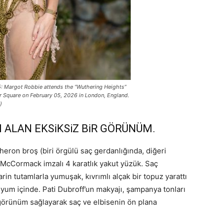
argot Robbie attends the “Wuthering Heights”
r Square on February 05, 2026 in London, England.
)
ALAN EKSiKSiZ BiR GÖRÜNÜM.
ucheron broş (biri örgülü saç gerdanlığında, diğeri
a McCormack imzalı 4 karatlık yakut yüzük. Saç
in tutamlarla yumuşak, kıvrımlı alçak bir topuz yarattı
yum içinde. Pati Dubroff’un makyajı, şampanya tonları
görünüm sağlayarak saç ve elbisenin ön plana