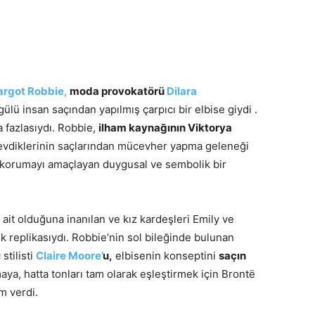
rgot Robbie,
moda provokatörü
Dilara
ülü insan saçından yapılmış çarpıcı bir elbise giydi .
 fazlasıydı. Robbie,
ilham kaynağının Viktorya
 sevdiklerinin saçlarından mücevher yapma geleneği
de korumayı amaçlayan duygusal ve sembolik bir
ait olduğuna inanılan ve kız kardeşleri Emily ve
lik replikasıydı. Robbie’nin sol bileğinde bulunan
stilisti
Claire Moore’
u,
elbisenin konseptini
saçın
aya, hatta tonları tam olarak eşleştirmek için Brontë
m verdi.