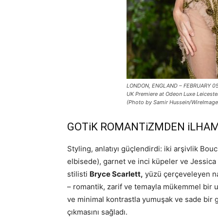
LONDON, ENGLAND – FEBRUARY 05: M
UK Premiere at Odeon Luxe Leiceste
(Photo by Samir Hussein/WireImage
GOTiK ROMANTiZMDEN iLHAM 
Styling, anlatıyı güçlendirdi: iki arşivlik Bo
elbisede), garnet ve inci küpeler ve Jessic
stilisti
Bryce Scarlett,
yüzü çerçeveleyen nar
– romantik, zarif ve temayla mükemmel bir u
ve minimal kontrastla yumuşak ve sade bir 
çıkmasını sağladı.