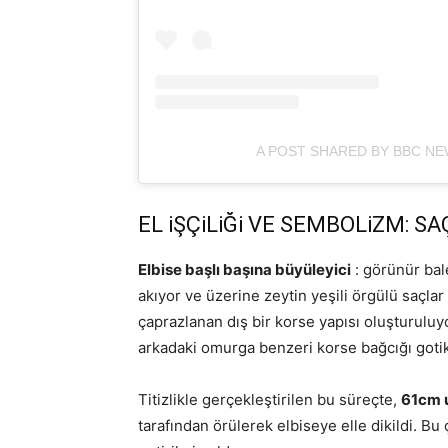
A POST SHARED BY BBC N
EL iŞÇiLiĞi VE SEMBOLiZM: S
Elbise başlı başına büyüleyici
: görünür bale
akıyor ve üzerine zeytin yeşili örgülü saçla
çaprazlanan dış bir korse yapısı oluşturuluy
arkadaki omurga benzeri korse bağcığı gotik 
Titizlikle gerçekleştirilen bu süreçte,
61cm 
tarafından örülerek elbiseye elle dikildi. Bu 