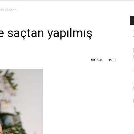
ış elbisesi
 saçtan yapılmış
546
0