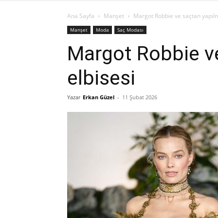
Ana Sayfa
Manşet
Margot Robbie ve saçtan yapılm
Manşet
Moda
Saç Modası
Margot Robbie ve
elbisesi
Yazar
Erkan Güzel
-
11 Şubat 2026