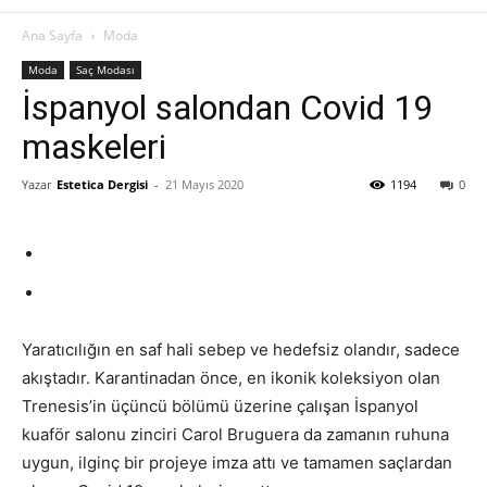
Ana Sayfa
Moda
Moda
Saç Modası
İspanyol salondan Covid 19
maskeleri
Yazar
Estetica Dergisi
-
21 Mayıs 2020
1194
0
Yaratıcılığın en saf hali sebep ve hedefsiz olandır, sadece
akıştadır. Karantinadan önce, en ikonik koleksiyon olan
Trenesis’in üçüncü bölümü üzerine çalışan İspanyol
kuaför salonu zinciri Carol Bruguera da zamanın ruhuna
uygun, ilginç bir projeye imza attı ve tamamen saçlardan