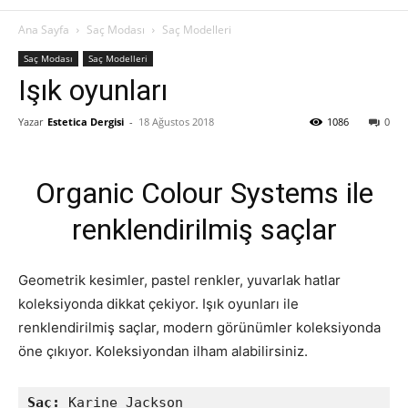
Ana Sayfa
Saç Modası
Saç Modelleri
Saç Modası
Saç Modelleri
Işık oyunları
Yazar
Estetica Dergisi
-
18 Ağustos 2018
1086
0
Organic Colour Systems ile
renklendirilmiş saçlar
Geometrik kesimler, pastel renkler, yuvarlak hatlar
koleksiyonda dikkat çekiyor. Işık oyunları ile
renklendirilmiş saçlar, modern görünümler koleksiyonda
öne çıkıyor. Koleksiyondan ilham alabilirsiniz.
Saç:
 Karine Jackson 
