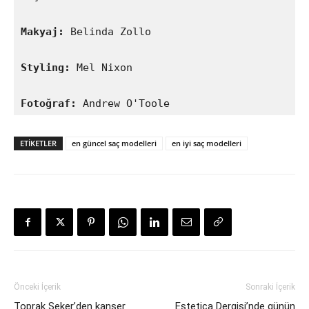
Makyaj:
 Belinda Zollo

Styling:
 Mel Nixon

Fotoğraf:
 Andrew O'Toole
ETIKETLER
en güncel saç modelleri
en iyi saç modelleri
Önceki İçerik
Sonraki İçerik
Toprak Şeker’den kanser
Estetica Dergisi’nde günün