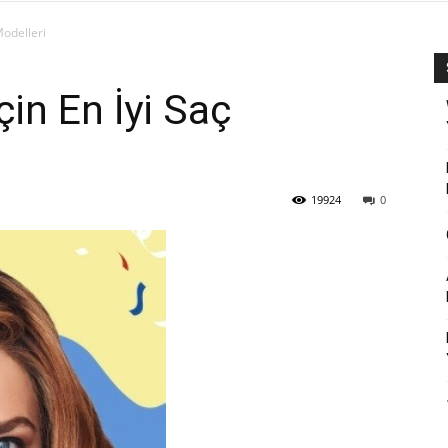
Modelleri
İçin En İyi Saç
19924
0