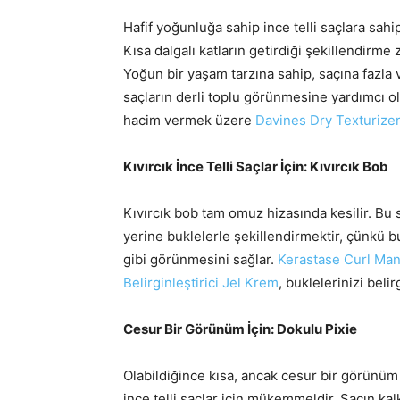
Hafif yoğunluğa sahip ince telli saçlara sahip
Kısa dalgalı katların getirdiği şekillendirme
Yoğun bir yaşam tarzına sahip, saçına fazla 
saçların derli toplu görünmesine yardımcı ol
hacim vermek üzere
Davines Dry Texturize
Kıvırcık İnce Telli Saçlar İçin: Kıvırcık Bob
Kıvırcık bob tam omuz hizasında kesilir. Bu s
yerine buklelerle şekillendirmektir, çünkü b
gibi görünmesini sağlar.
Kerastase Curl Mani
Belirginleştirici Jel Krem
, buklelerinizi beli
Cesur Bir Görünüm İçin: Dokulu Pixie
Olabildiğince kısa, ancak cesur bir görünüm 
ince telli saçlar için mükemmeldir. Saçın ka