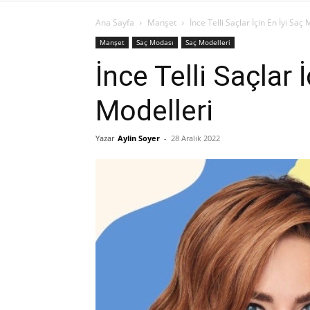
Ana Sayfa
Manşet
İnce Telli Saçlar İçin En İyi Saç 
Manşet
Saç Modası
Saç Modelleri
İnce Telli Saçlar 
Modelleri
Yazar
Aylin Soyer
-
28 Aralık 2022