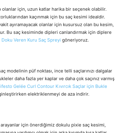
 olanlar için, uzun katlar harika bir seçenek olabilir.
 zorluklarından kaçınmak için bu saç kesimi idealdir.
vakit ayıramayacak olanlar için kusursuz olan bu kesim,
ur. Bu saç kesiminde dipleri canlandırmak için diplere
r Doku Veren Kuru Saç Spreyi
göneriyoruz.
aç modelinin püf noktası, ince telli saçlarınızı dalgalar
ukleler daha fazla yer kaplar ve daha çok saçınız varmış
festo Gelée Curl Contour Kıvırcık Saçlar için Bukle
rginleştirirken elektriklenmeyi de aza indirir.
arayanlar için önerdiğimiz dokulu pixie saç kesimi,
lkmasına yardımcı olmak için arka kısımda kısa katlar