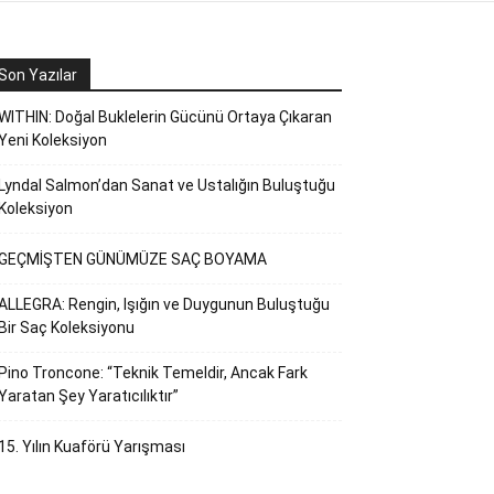
Son Yazılar
WITHIN: Doğal Buklelerin Gücünü Ortaya Çıkaran
Yeni Koleksiyon
Lyndal Salmon’dan Sanat ve Ustalığın Buluştuğu
Koleksiyon
GEÇMİŞTEN GÜNÜMÜZE SAÇ BOYAMA
ALLEGRA: Rengin, Işığın ve Duygunun Buluştuğu
Bir Saç Koleksiyonu
Pino Troncone: “Teknik Temeldir, Ancak Fark
Yaratan Şey Yaratıcılıktır”
15. Yılın Kuaförü Yarışması