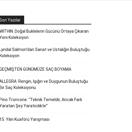
Son Yazılar
WITHIN: Doğal Buklelerin Gücünü Ortaya Çıkaran
Yeni Koleksiyon
Lyndal Salmon’dan Sanat ve Ustalığın Buluştuğu
Koleksiyon
GEÇMİŞTEN GÜNÜMÜZE SAÇ BOYAMA
ALLEGRA: Rengin, Işığın ve Duygunun Buluştuğu
Bir Saç Koleksiyonu
Pino Troncone: “Teknik Temeldir, Ancak Fark
Yaratan Şey Yaratıcılıktır”
15. Yılın Kuaförü Yarışması