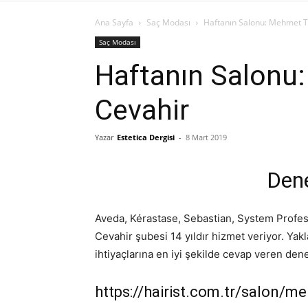
Ana Sayfa
Saç Modası
Haftanın Salonu: Mehmet Ta
Saç Modası
Haftanın Salonu:
Cevahir
Yazar
Estetica Dergisi
-
8 Mart 2019
Dene
Aveda, Kérastase, Sebastian, System Profess
Cevahir şubesi 14 yıldır hizmet veriyor. Yaklaş
ihtiyaçlarına en iyi şekilde cevap veren deney
https://hairist.com.tr/salon/me