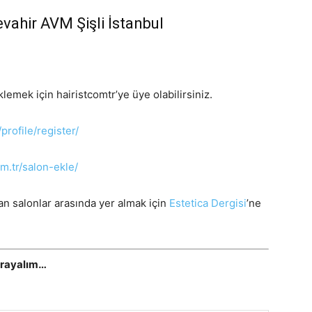
ahir AVM Şişli İstanbul
mek için hairistcomtr’ye üye olabilirsiniz.
/profile/register/
om.tr/salon-ekle/
n salonlar arasında yer almak için
Estetica Dergisi
’ne
arayalım…