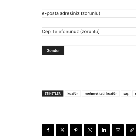
e-posta adresiniz (zorunlu)
Cep Telefonunuz (zorunlu)
ETIKETLER
kuaför
mehmet tatlı kuaför
saç