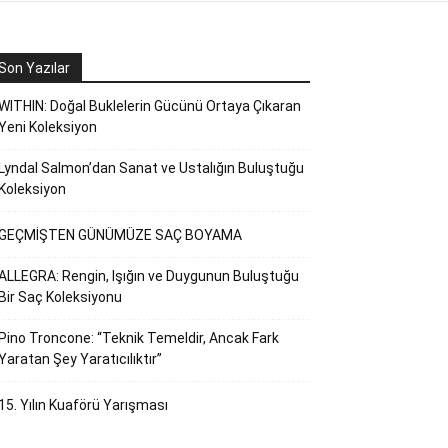
Son Yazılar
WITHIN: Doğal Buklelerin Gücünü Ortaya Çıkaran
Yeni Koleksiyon
Lyndal Salmon’dan Sanat ve Ustalığın Buluştuğu
Koleksiyon
GEÇMİŞTEN GÜNÜMÜZE SAÇ BOYAMA
ALLEGRA: Rengin, Işığın ve Duygunun Buluştuğu
Bir Saç Koleksiyonu
Pino Troncone: “Teknik Temeldir, Ancak Fark
Yaratan Şey Yaratıcılıktır”
15. Yılın Kuaförü Yarışması