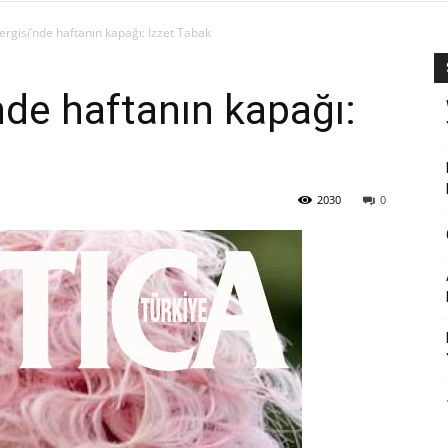
ergisi’nde haftanın kapağı: İzzet Tabak
nde haftanın kapağı:
2030
0