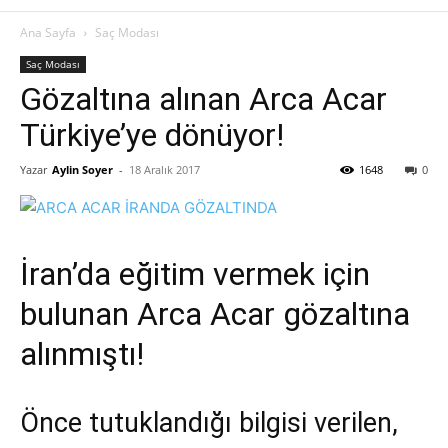
Ana Sayfa
Saç Modası
Saç Modası
Gözaltına alınan Arca Acar
Türkiye’ye dönüyor!
Yazar
Aylin Soyer
-
18 Aralık 2017
1648
0
İran’da eğitim vermek için
bulunan Arca Acar gözaltına
alınmıştı!
Önce tutuklandığı bilgisi verilen,