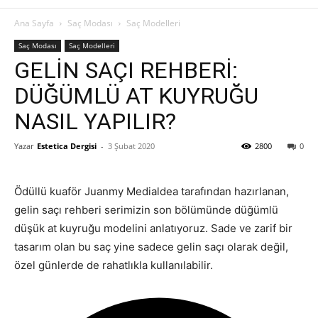
Ana Sayfa
Saç Modası
Saç Modelleri
Saç Modası
Saç Modelleri
GELİN SAÇI REHBERİ:
DÜĞÜMLÜ AT KUYRUĞU
NASIL YAPILIR?
Yazar
Estetica Dergisi
-
3 Şubat 2020
2800
0
Ödüllü kuaför Juanmy Medialdea tarafından hazırlanan,
gelin saçı rehberi serimizin son bölümünde düğümlü
düşük at kuyruğu modelini anlatıyoruz. Sade ve zarif bir
tasarım olan bu saç yine sadece gelin saçı olarak değil,
özel günlerde de rahatlıkla kullanılabilir.