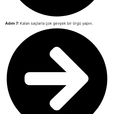
Adım 7:
Kalan saçlarla çok gevşek bir örgü yapın.