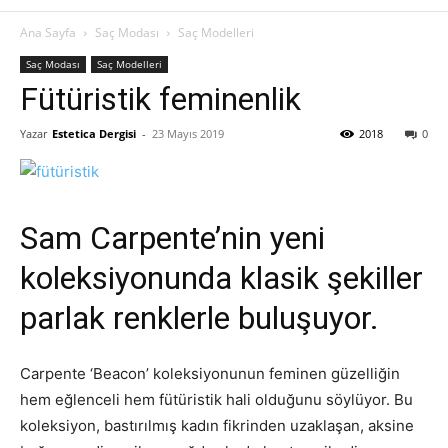
Ana Sayfa
Saç Modası
Saç Modelleri
Saç Modası
Saç Modelleri
Fütüristik feminenlik
Yazar
Estetica Dergisi
-
23 Mayıs 2019
2018
0
Sam Carpente’nin yeni
koleksiyonunda klasik şekiller
parlak renklerle buluşuyor.
Carpente ‘Beacon’ koleksiyonunun feminen güzelliğin
hem eğlenceli hem fütüristik hali olduğunu söylüyor. Bu
koleksiyon, bastırılmış kadın fikrinden uzaklaşan, aksine