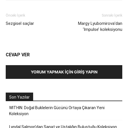
Önceki İçerik
Sonraki İçerik
Sezgisel saçlar
Margy Lyubomirova’dan
‘Impulse’ koleksiyonu
CEVAP VER
YORUM YAPMAK İÇIN GIRIŞ YAPIN
Son Yazılar
WITHIN: Doğal Buklelerin Gücünü Ortaya Çıkaran Yeni
Koleksiyon
Lyndal Salmon’dan Sanat ve Ustalığın Buluştuğu Koleksiyon