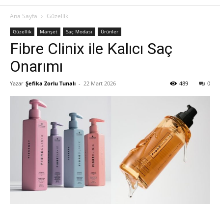
Ana Sayfa
Güzellik
Güzellik
Manşet
Saç Modası
Ürünler
Fibre Clinix ile Kalıcı Saç
Onarımı
Yazar
Şefika Zorlu Tunalı
-
22 Mart 2026
489
0