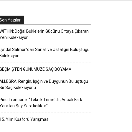
Son Yazılar
WITHIN: Doğal Buklelerin Gücünü Ortaya Çıkaran
Yeni Koleksiyon
Lyndal Salmon’dan Sanat ve Ustalığın Buluştuğu
Koleksiyon
GEÇMİŞTEN GÜNÜMÜZE SAÇ BOYAMA
ALLEGRA: Rengin, Işığın ve Duygunun Buluştuğu
Bir Saç Koleksiyonu
Pino Troncone: “Teknik Temeldir, Ancak Fark
Yaratan Şey Yaratıcılıktır”
15. Yılın Kuaförü Yarışması