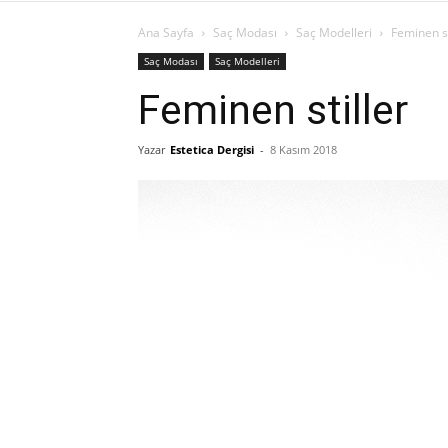
Ana Sayfa
Saç Modası
Saç Modelleri
Feminen st
Saç Modası
Saç Modelleri
Feminen stiller
Yazar
Estetica Dergisi
-
8 Kasım 2018