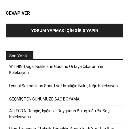
CEVAP VER
YORUM YAPMAK İÇIN GIRIŞ YAPIN
Son Yazılar
WITHIN: Doğal Buklelerin Gücünü Ortaya Çıkaran Yeni
Koleksiyon
Lyndal Salmon’dan Sanat ve Ustalığın Buluştuğu Koleksiyon
GEÇMİŞTEN GÜNÜMÜZE SAÇ BOYAMA
ALLEGRA: Rengin, Işığın ve Duygunun Buluştuğu Bir Saç
Koleksiyonu
Pino Troncone: “Teknik Temeldir, Ancak Fark Yaratan Şey