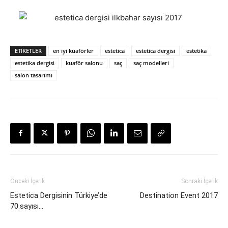
ETIKETLER
en iyi kuaförler
estetica
estetica dergisi
estetika
estetika dergisi
kuaför salonu
saç
saç modelleri
salon tasarımı
Önceki İçerik
Sonraki İçerik
Estetica Dergisinin Türkiye’de
Destination Event 2017
70.sayısı…