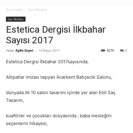
Ana Sayfa
Saç Modası
Saç Modası
Estetica Dergisi İlkbahar
Sayısı 2017
Yazar
Aylin Soyer
-
14 Mayıs 2017
4279
0
Estetica Dergisi İlkbahar 2017sayısında;
Altıpatlar imzası taşıyan Acarkent Bahçecik Salonu,
dünyada ilk 10 salon tasarımı içinde yer alan Ebil Saç
Tasarım,
kuaförler ve çocukları dosyasında ; baba mesleğini
seçenlerin hikayesi,