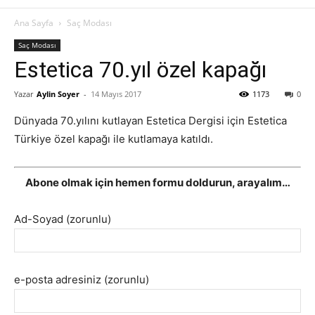
Ana Sayfa
Saç Modası
Saç Modası
Estetica 70.yıl özel kapağı
Yazar
Aylin Soyer
-
14 Mayıs 2017
1173
0
Dünyada 70.yılını kutlayan Estetica Dergisi için Estetica
Türkiye özel kapağı ile kutlamaya katıldı.
Abone olmak için hemen formu doldurun, arayalım…
Ad-Soyad (zorunlu)
e-posta adresiniz (zorunlu)