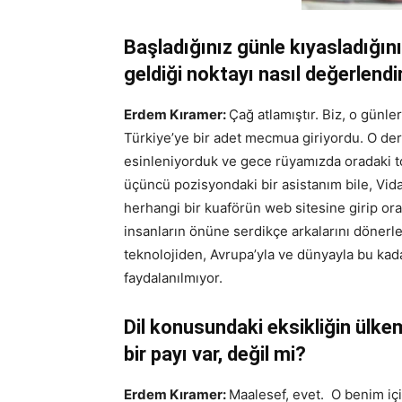
Başladığınız günle kıyasladığı
geldiği noktayı nasıl değerlend
Erdem Kıramer:
Çağ atlamıştır. Biz, o günle
Türkiye’ye bir adet mecmua giriyordu. O de
esinleniyorduk ve gece rüyamızda oradaki t
üçüncü pozisyondaki bir asistanım bile, Vida
herhangi bir kuaförün web sitesine girip ora
insanların önüne serdikçe arkalarını dönerl
teknolojiden, Avrupa’yla ve dünyayla bu kad
faydalanılmıyor.
Dil konusundaki eksikliğin ülke
bir payı var, değil mi?
Erdem Kıramer:
Maalesef, evet. O benim iç