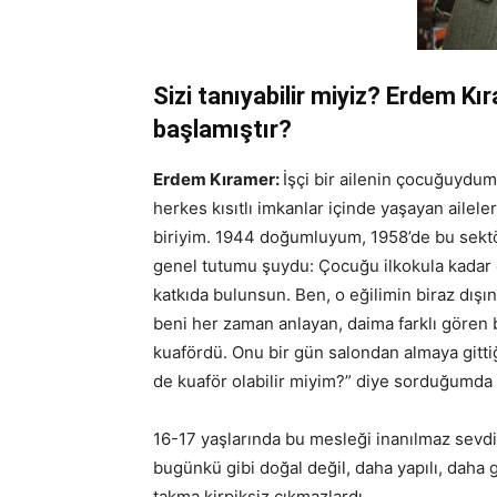
Sizi tanıyabilir miyiz? Erdem Kı
r
başlamıştır?
Erdem Kıramer:
İşçi bir ailenin çocuğuydum
herkes kısıtlı imkanlar içinde yaşayan ailel
biriyim. 1944 doğumluyum, 1958’de bu sektör
genel tutumu şuydu: Çocuğu ilkokula kadar 
katkıda bulunsun. Ben, o eğilimin biraz dış
beni her zaman anlayan, daima farklı gören
kuafördü. Onu bir gün salondan almaya gitt
de kuaför olabilir miyim?” diye sorduğumda “
16-17 yaşlarında bu mesleği inanılmaz sevd
bugünkü gibi doğal değil, daha yapılı, daha g
takma kirpiksiz çıkmazlardı.