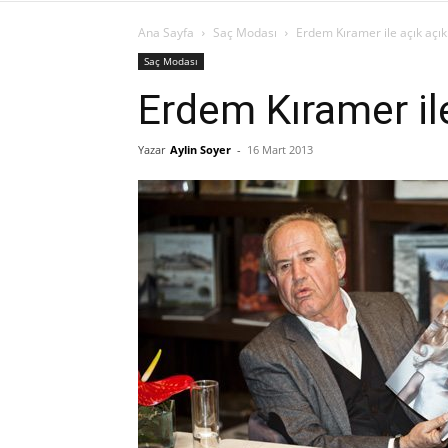
Ana Sayfa
Saç Modası
Erdem Kıramer ile açık açı
Saç Modası
Erdem Kıramer il
Yazar
Aylin Soyer
-
16 Mart 2013