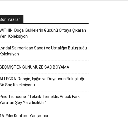
Son Yazılar
WITHIN: Doğal Buklelerin Gücünü Ortaya Çıkaran
Yeni Koleksiyon
Lyndal Salmon’dan Sanat ve Ustalığın Buluştuğu
Koleksiyon
GEÇMİŞTEN GÜNÜMÜZE SAÇ BOYAMA
ALLEGRA: Rengin, Işığın ve Duygunun Buluştuğu
Bir Saç Koleksiyonu
Pino Troncone: “Teknik Temeldir, Ancak Fark
Yaratan Şey Yaratıcılıktır”
15. Yılın Kuaförü Yarışması