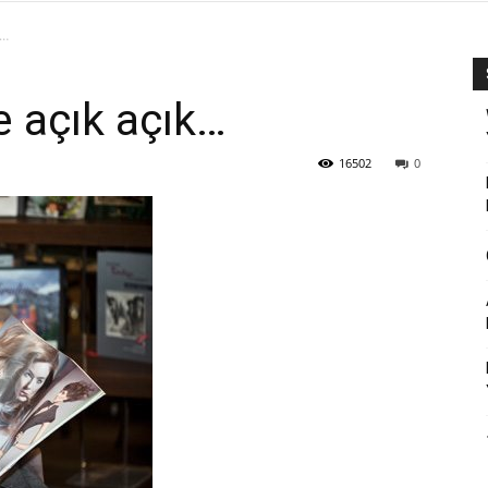
k…
e açık açık…
16502
0