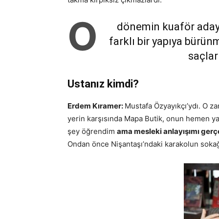
O
dönemin kuaför adayı
farklı bir yapıya bürün
saçla
Ustanız kimdi?
Erdem Kıramer:
Mustafa Özyayıkçı’ydı. O z
yerin karşısında Mapa Butik, onun hemen ya
şey öğrendim
ama mesleki anlayışımı gerçe
Ondan önce Nişantaşı’ndaki karakolun sokağ