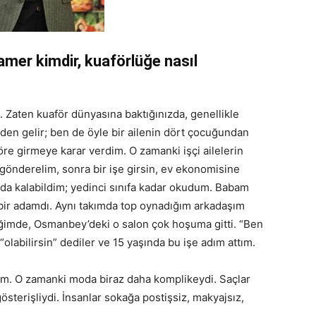
amer kimdir, kuaförlüğe nasıl
. Zaten kuaför dünyasına baktığınızda, genellikle
erden gelir; ben de öyle bir ailenin dört çocuğundan
e girmeye karar verdim. O zamanki işçi ailelerin
gönderelim, sonra bir işe girsin, ev ekonomisine
ında kalabildim; yedinci sınıfa kadar okudum. Babam
 bir adamdı. Aynı takımda top oynadığım arkadaşım
iğimde, Osmanbey’deki o salon çok hoşuma gitti. “Ben
olabilirsin” dediler ve 15 yaşında bu işe adım attım.
im. O zamanki moda biraz daha komplikeydi. Saçlar
österişliydi. İnsanlar sokağa postişsiz, makyajsız,