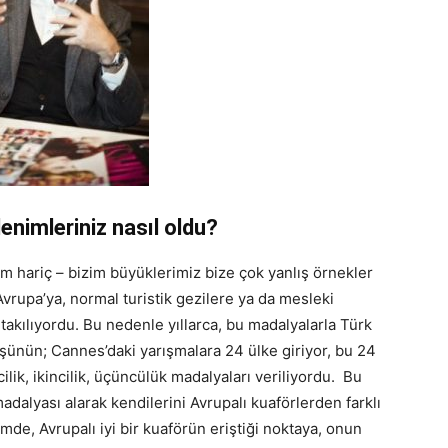
lenimleriniz nasıl oldu?
am hariç – bizim büyüklerimiz bize çok yanlış örnekler
Avrupa’ya, normal turistik gezilere ya da mesleki
takılıyordu. Bu nedenle yıllarca, bu madalyalarla Türk
şünün; Cannes’daki yarışmalara 24 ülke giriyor, bu 24
ilik, ikincilik, üçüncülük madalyaları veriliyordu. Bu
madalyası alarak kendilerini Avrupalı kuaförlerden farklı
imde, Avrupalı iyi bir kuaförün eriştiği noktaya, onun