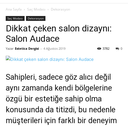
Ana Sayfa
Saç Modası
Dekorasyon
Saç Modası
Dekorasyon
Dikkat çeken salon dizaynı:
Salon Audace
Yazar
Estetica Dergisi
-
4 Ağustos 2019
3782
0
Sahipleri, sadece göz alıcı değil
aynı zamanda kendi bölgelerine
özgü bir estetiğe sahip olma
konusunda da titizdi, bu nedenle
müşterileri için farklı bir deneyim