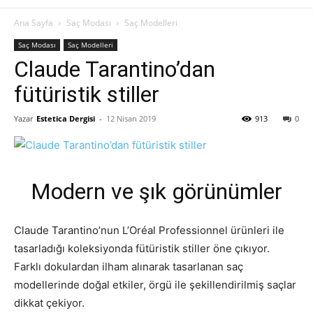
Ana Sayfa
Saç Modası
Saç Modelleri
Saç Modası
Saç Modelleri
Claude Tarantino’dan
fütüristik stiller
Yazar
Estetica Dergisi
-
12 Nisan 2019
913
0
Modern ve şık görünümler
Claude Tarantino’nun L’Oréal Professionnel ürünleri ile
tasarladığı koleksiyonda fütüristik stiller öne çıkıyor.
Farklı dokulardan ilham alınarak tasarlanan saç
modellerinde doğal etkiler, örgü ile şekillendirilmiş saçlar
dikkat çekiyor.