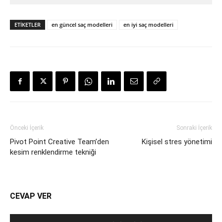
ETIKETLER
en güncel saç modelleri
en iyi saç modelleri
Önceki İçerik
Sonraki İçerik
Pivot Point Creative Team’den
Kişisel stres yönetimi
kesim renklendirme tekniği
CEVAP VER