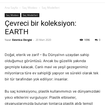
Ana Sayfa
Saç Modası
Saç Modelleri
Saç Modası
Saç Modelleri
Çevreci bir koleksiyon:
EARTH
Yazar
Estetica Dergisi
-
20 Mart 2020
1096
0
Doğal, eterik ve zarif – Bu Dünya’nın uzaydan sahip
olduğumuz görüntüsü. Ancak bu güzellik yakında
geçmişte kalacak. Canlı mavi ve yeşil gezegenimiz
milyonlarca türe ev sahipliği yapıyor ve sürekli olarak tek
bir tür tarafından yok ediliyor: insanlar.
Bu saç koleksiyonu, plastik kullanımımızı ve dünyamızdaki
yıkıcı etkilerini vurguluyor. Plastik elbiseler,
okyanuslarımızda bulunan tonlarca plastik atığı temsil