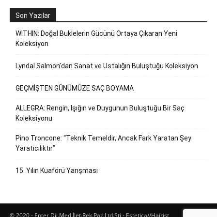
Son Yazılar
WITHIN: Doğal Buklelerin Gücünü Ortaya Çıkaran Yeni
Koleksiyon
Lyndal Salmon’dan Sanat ve Ustalığın Buluştuğu Koleksiyon
GEÇMİŞTEN GÜNÜMÜZE SAÇ BOYAMA
ALLEGRA: Rengin, Işığın ve Duygunun Buluştuğu Bir Saç
Koleksiyonu
Pino Troncone: “Teknik Temeldir, Ancak Fark Yaratan Şey
Yaratıcılıktır”
15. Yılın Kuaförü Yarışması
© 2020 - Enter Dij.Med.İlet.Rek.Paz.Ltd.Şti - Estetica//Hairist