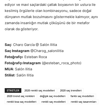
ediyor ve mavi saçlardaki çatlak boyasının bir ustura ile
kesilmiş örgülerle olan kombinasyonu, sadece doğal
dünyanın mutlak bozulmasını göstermekle kalmıyor, aynı
zamanda insanlığın mutlak çöküşünü de bir metafor
olarak da gösteriyor.
Saç
: Charo García @ Salón Ilitia
Saç Instagram
@Charog_salonilitia
Fotoğrafçı
: Esteban Roca
Fotoğrafçı Instagram
(@esteban_roca_photo)
MUA
: Salón Ilitia
Stilist
: Salón Ilitia
ETIKETLER
2020 renkli saç modelleri
2020 saç trendleri
2020 trend saç renkleri
değişik saç modelleri
farklı saç modelleri
renkli kısa saç modelleri
renkli saç modelleri
renkli saç tasarımları