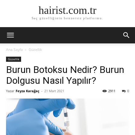
hairist.com.tr
Saç güzelliğinin benzersiz platformu.
Ana Sayfa
Güzellik
Güzellik
Burun Botoksu Nedir? Burun
Dolgusu Nasıl Yapılır?
Yazar
Feyza Karağaç
-
21 Mart 2021
2911
0