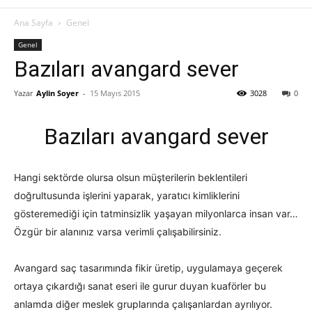
Ana Sayfa
Genel
Genel
Bazıları avangard sever
Yazar
Aylin Soyer
-
15 Mayıs 2015
3028
0
Bazıları avangard sever
Hangi sektörde olursa olsun müşterilerin beklentileri
doğrultusunda işlerini yaparak, yaratıcı kimliklerini
gösteremediği için tatminsizlik yaşayan milyonlarca insan var…
Özgür bir alanınız varsa verimli çalışabilirsiniz.
Avangard saç tasarımında fikir üretip, uygulamaya geçerek
ortaya çıkardığı sanat eseri ile gurur duyan kuaförler bu
anlamda diğer meslek gruplarında çalışanlardan ayrılıyor.