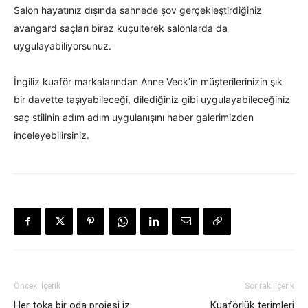
Salon hayatınız dışında sahnede şov gerçekleştirdiğiniz
avangard saçları biraz küçülterek salonlarda da
uygulayabiliyorsunuz.
İngiliz kuaför markalarından Anne Veck’in müşterilerinizin şık
bir davette taşıyabileceği, dilediğiniz gibi uygulayabileceğiniz
saç stilinin adım adım uygulanışını haber galerimizden
inceleyebilirsiniz.
Önceki İçerik
Sonraki İçerik
Her toka bir oda projesi iz
Kuaförlük terimleri