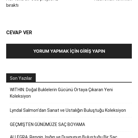
bıraktı
CEVAP VER
YORUM YAPMAK İÇIN GIRIŞ YAPIN
Son Yazılar
WITHIN: Doğal Buklelerin Gücünü Ortaya Çıkaran Yeni
Koleksiyon
Lyndal Salmon’dan Sanat ve Ustalığın Buluştuğu Koleksiyon
GEÇMİŞTEN GÜNÜMÜZE SAÇ BOYAMA
ALLEGRA: Rengin, Işığın ve Duygunun Buluştuğu Bir Saç