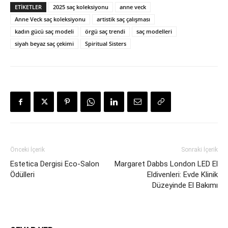
ETIKETLER
2025 saç koleksiyonu
anne veck
Anne Veck saç koleksiyonu
artistik saç çalışması
kadın gücü saç modeli
örgü saç trendi
saç modelleri
siyah beyaz saç çekimi
Spiritual Sisters
Önceki İçerik
Sonraki İçerik
Estetica Dergisi Eco-Salon
Margaret Dabbs London LED El
Ödülleri
Eldivenleri: Evde Klinik
Düzeyinde El Bakımı