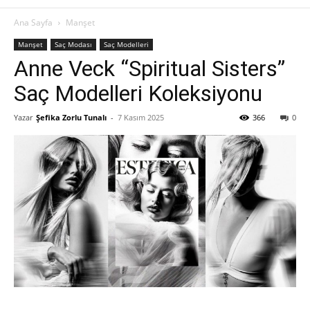
Ana Sayfa
Manşet
Manşet
Saç Modası
Saç Modelleri
Anne Veck “Spiritual Sisters”
Saç Modelleri Koleksiyonu
Yazar
Şefika Zorlu Tunalı
-
7 Kasım 2025
366
0