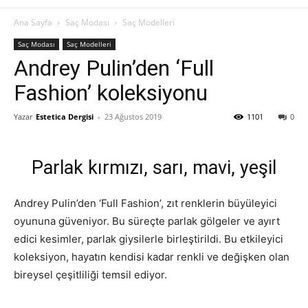
Ana Sayfa
Saç Modası
Saç Modelleri
Saç Modası
Saç Modelleri
Andrey Pulin’den ‘Full
Fashion’ koleksiyonu
Yazar
Estetica Dergisi
-
23 Ağustos 2019
1101
0
Parlak kırmızı, sarı, mavi, yeşil
Andrey Pulin’den ‘Full Fashion’, zıt renklerin büyüleyici
oyununa güveniyor. Bu süreçte parlak gölgeler ve ayırt
edici kesimler, parlak giysilerle birleştirildi. Bu etkileyici
koleksiyon, hayatın kendisi kadar renkli ve değişken olan
bireysel çeşitliliği temsil ediyor.