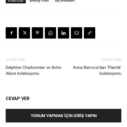
ETIKETLER
Andrey Pulin
saç modelleri
Önceki İçerik
Sonraki İçerik
Delphine Charbonnier ve Boho
Anna Barroca’dan ‘Plastik’
Allure koleksiyonu
koleksiyonu
CEVAP VER
YORUM YAPMAK İÇIN GIRIŞ YAPIN