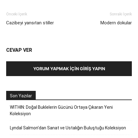
Önceki İçerik
Sonraki İçerik
Cazibeyi yansıtan stiller
Modern dokular
CEVAP VER
YORUM YAPMAK İÇIN GIRIŞ YAPIN
Son Yazılar
WITHIN: Doğal Buklelerin Gücünü Ortaya Çıkaran Yeni
Koleksiyon
Lyndal Salmon’dan Sanat ve Ustalığın Buluştuğu Koleksiyon