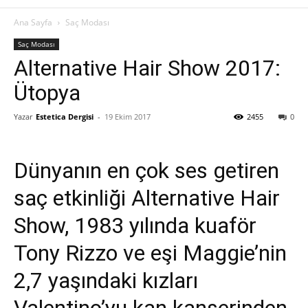
Ana Sayfa
Saç Modası
Saç Modası
Alternative Hair Show 2017:
Ütopya
Yazar
Estetica Dergisi
-
19 Ekim 2017
2455
0
Dünyanın en çok ses getiren
saç etkinliği Alternative Hair
Show, 1983 yılında kuaför
Tony Rizzo ve eşi Maggie’nin
2,7 yaşındaki kızları