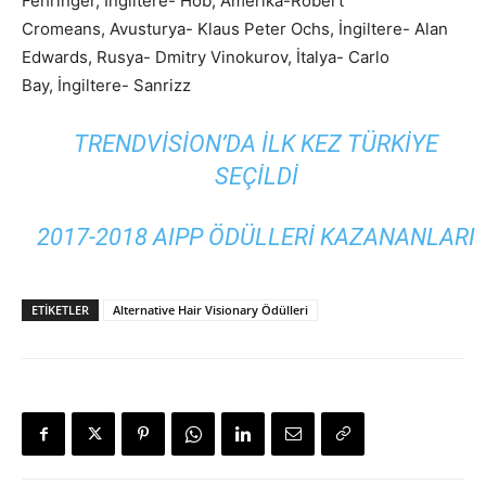
Fehringer, İngiltere- Hob, Amerika-Robert
Cromeans, Avusturya- Klaus Peter Ochs, İngiltere- Alan
Edwards, Rusya- Dmitry Vinokurov, İtalya- Carlo
Bay, İngiltere- Sanrizz
TRENDVISION’DA ILK KEZ TÜRKIYE
SEÇILDI
2017-2018 AIPP ÖDÜLLERI KAZANANLARI
ETIKETLER
Alternative Hair Visionary Ödülleri