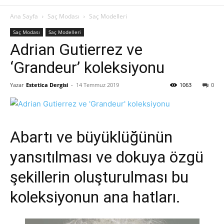
Ana Sayfa
Saç Modası
Saç Modelleri
Saç Modası
Saç Modelleri
Adrian Gutierrez ve
‘Grandeur’ koleksiyonu
Yazar
Estetica Dergisi
-
14 Temmuz 2019
1063
0
Abartı ve büyüklüğünün
yansıtılması ve dokuya özgü
şekillerin oluşturulması bu
koleksiyonun ana hatları.