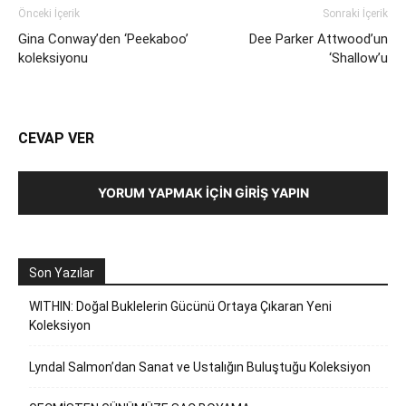
Önceki İçerik
Sonraki İçerik
Gina Conway’den ‘Peekaboo’
Dee Parker Attwood’un
koleksiyonu
‘Shallow’u
CEVAP VER
YORUM YAPMAK İÇIN GIRIŞ YAPIN
Son Yazılar
WITHIN: Doğal Buklelerin Gücünü Ortaya Çıkaran Yeni
Koleksiyon
Lyndal Salmon’dan Sanat ve Ustalığın Buluştuğu Koleksiyon