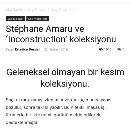
Ana Sayfa
Saç Modası
Saç Modelleri
Saç Modası
Saç Modelleri
Stéphane Amaru ve
‘Inconstruction’ koleksiyonu
Yazar
Estetica Dergisi
-
22 Haziran 2019
1045
0
Geleneksel olmayan bir kesim
koleksiyonu.
Saç tekrar uzamış izlenimini vermek için önce yapısı
bozulur, sonra tekrar yapılır. Bu nitelikli makas işi,
ürünlerle birlikte nemli görünüm elde edilerek
desteklenmiştir.